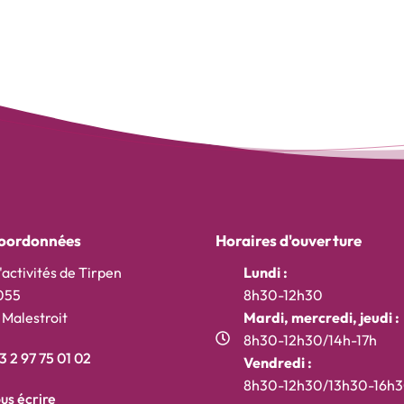
oordonnées
Horaires d'ouverture
'activités de Tirpen
Lundi :
055
8h30-12h30
Malestroit
Mardi, mercredi, jeudi :
8h30-12h30/14h-17h
 2 97 75 01 02
Vendredi :
t)
onglet)
ouvel onglet)
8h30-12h30/13h30-16h
us écrire