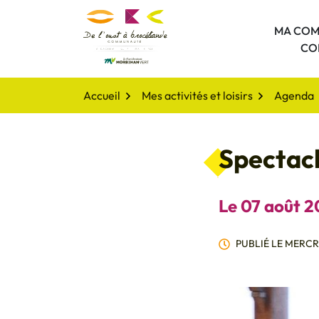
Gestion des traceurs
Aller
au
MA COM
De l'oust à Brocéliande Comm
contenu
CO
Accueil
Mes activités et loisirs
Agenda
Spectacl
Le
07
août
2
PUBLIÉ LE
MERCRE
Infos utiles