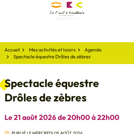
Gestion des traceurs
Aller
au
De l'oust à Brocéliande
contenu
Accueil
Mes activités et loisirs
Agenda
Spectacle équestre Drôles de zèbres
Spectacle équestre
Drôles de zèbres
Le
21
août
2026
de 20h00 à 22h00
PUBLIÉ LE
MERCREDI 05 AOÛT 2026