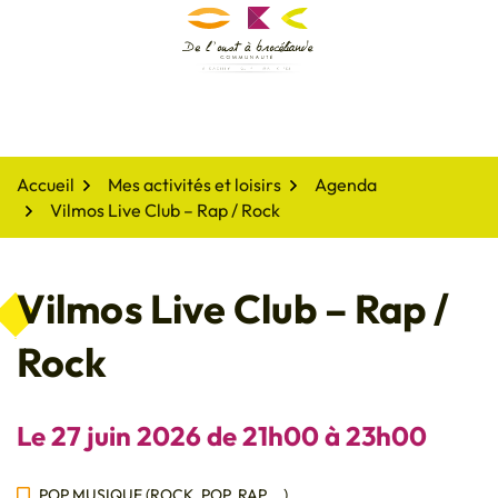
Gestion des traceurs
Aller
au
De l'oust à Brocéliande
contenu
Accueil
Mes activités et loisirs
Agenda
Vilmos Live Club – Rap / Rock
Vilmos Live Club – Rap /
Rock
Le
27
juin
2026
de 21h00 à 23h00
POP MUSIQUE (ROCK, POP, RAP,...)