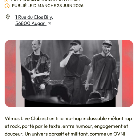
PUBLIÉ LE
DIMANCHE 28 JUIN 2026
Infos utiles
1 Rue du Clos Bily,
(ouverture dans un nouvel onglet)
(ouverture dans un nouvel onglet)
56800 Augan
Vilmos Live Club est un trio hip-hop inclassable mêlant rap
et rock, porté par le texte, entre humour, engagement et
douceur. Un univers abrasif et militant, comme un OVNI