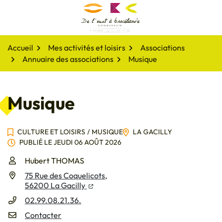
Gestion des traceurs
Aller
au
De l'oust à Brocéliande
contenu
Accueil
Mes activités et loisirs
Associations
Annuaire des associations
Musique
Musique
CULTURE ET LOISIRS
/
MUSIQUE
LA GACILLY
PUBLIÉ LE
JEUDI 06 AOÛT 2026
Infos utiles
Hubert THOMAS
75 Rue des Coquelicots,
(ouverture dans un nouvel onglet)
(ouverture dans un nouvel onglet)
56200 La Gacilly
02.99.08.21.36.
Contacter