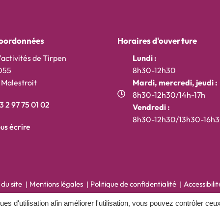
oordonnées
Horaires d'ouverture
'activités de Tirpen
Lundi :
055
8h30-12h30
Malestroit
Mardi, mercredi, jeudi :
8h30-12h30/14h-17h
 2 97 75 01 02
Vendredi :
t)
onglet)
ouvel onglet)
8h30-12h30/13h30-16h
us écrire
 du site
Mentions légales
Politique de confidentialité
Accessibili
ques d'utilisation afin améliorer l'utilisation, vous pouvez contrôler ceu
Inovagora (ouverture dans un
Site réalisé par