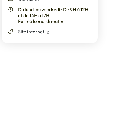
Du lundi au vendredi : De 9H à 12H
et de 14H à 17H
Fermé le mardi matin
(ouverture dans un nouvel onglet)
(ouverture dans un nouvel onglet)
Site internet