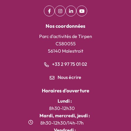
Facebook
(ouverture dans un nouvel onglet)
Instagram
(ouverture dans un nouvel onglet)
Linkedin
(ouverture dans un nouvel on
YouTube
(ouverture dans un nouv
Nos coordonnées
Parc d'activités de Tirpen
CS80055
56140 Malestroit
+33 2 97 75 01 02
Nous écrire
Horaires d'ouverture
Lundi :
8h30-12h30
Mardi, mercredi, jeudi :
8h30-12h30/14h-17h
Vendredi :