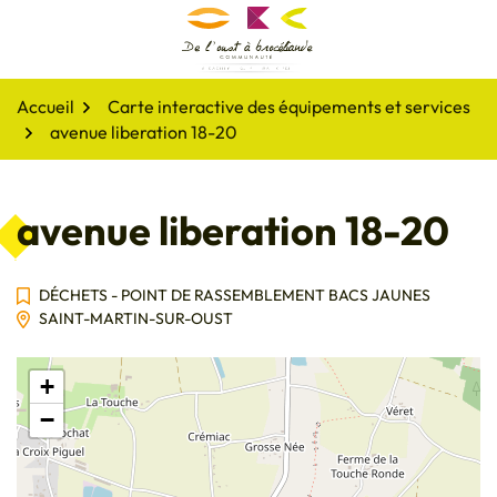
Gestion des traceurs
Aller
au
De l'oust à Brocéliande
contenu
Accueil
Carte interactive des équipements et services
avenue liberation 18-20
avenue liberation 18-20
DÉCHETS - POINT DE RASSEMBLEMENT BACS JAUNES
SAINT-MARTIN-SUR-OUST
+
−