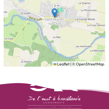
Leaflet
|
©
OpenStreetMap