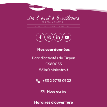
Facebook
(ouverture dans un nouvel onglet)
Instagram
(ouverture dans un nouvel onglet)
Linkedin
(ouverture dans un nouvel on
YouTube
(ouverture dans un nouv
Nos coordonnées
Parc d'activités de Tirpen
CS80055
56140 Malestroit
+33 2 97 75 01 02
Nous écrire
Horaires d'ouverture