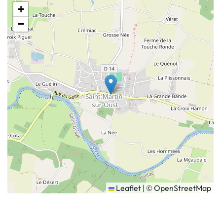
+
−
Leaflet
|
©
OpenStreetMap