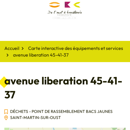
Gestion des traceurs
Aller
au
De l'oust à Brocéliande
contenu
Accueil
Carte interactive des équipements et services
avenue liberation 45-41-37
avenue liberation 45-41-
37
DÉCHETS - POINT DE RASSEMBLEMENT BACS JAUNES
SAINT-MARTIN-SUR-OUST