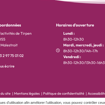
oordonnées
Horaires d'ouverture
'activités de Tirpen
Lundi :
055
8h30-12h30
Malestroit
Mardi, mercredi, jeudi :
8h30-12h30/14h-17h
 2 97 75 01 02
Vendredi :
t)
onglet)
ouvel onglet)
8h30-12h30/13h30-16h
us écrire
 du site
Mentions légales
Politique de confidentialité
Accessibili
ques d'utilisation afin améliorer l'utilisation, vous pouvez contrôler ceu