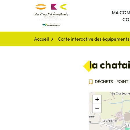
Gestion des traceurs
Aller
au
MA COM
De l'oust à Brocéliande Comm
contenu
CO
Accueil
Carte interactive des équipements 
la chata
DÉCHETS - POINT
+
−