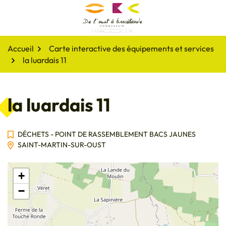
Gestion des traceurs
Aller
au
De l'oust à Brocéliande
contenu
Accueil
Carte interactive des équipements et services
la luardais 11
la luardais 11
DÉCHETS - POINT DE RASSEMBLEMENT BACS JAUNES
SAINT-MARTIN-SUR-OUST
+
−