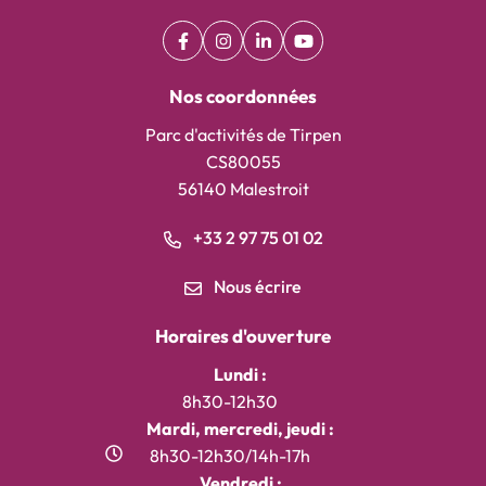
Facebook
(ouverture dans un nouvel onglet)
Instagram
(ouverture dans un nouvel onglet)
Linkedin
(ouverture dans un nouvel on
YouTube
(ouverture dans un nouv
Nos coordonnées
Parc d'activités de Tirpen
CS80055
56140 Malestroit
+33 2 97 75 01 02
Nous écrire
Horaires d'ouverture
Lundi :
8h30-12h30
Mardi, mercredi, jeudi :
8h30-12h30/14h-17h
Vendredi :