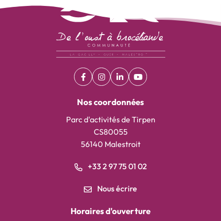
Facebook
(ouverture dans un nouvel onglet)
Instagram
(ouverture dans un nouvel onglet)
Linkedin
(ouverture dans un nouvel on
YouTube
(ouverture dans un nouv
Nos coordonnées
Parc d'activités de Tirpen
CS80055
56140 Malestroit
+33 2 97 75 01 02
Nous écrire
Horaires d'ouverture