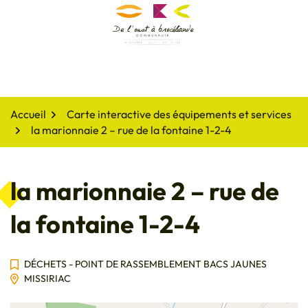
Gestion des traceurs
Aller
au
De l'oust à Brocéliande
contenu
Accueil
Carte interactive des équipements et services
la marionnaie 2 – rue de la fontaine 1-2-4
la marionnaie 2 – rue de
la fontaine 1-2-4
DÉCHETS - POINT DE RASSEMBLEMENT BACS JAUNES
MISSIRIAC