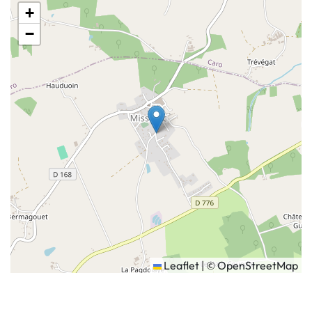
+
−
Leaflet
|
©
OpenStreetMap