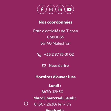
Facebook
(ouverture dans un nouvel onglet)
Instagram
(ouverture dans un nouvel onglet)
Linkedin
(ouverture dans un nouvel on
YouTube
(ouverture dans un nouv
Nos coordonnées
Parc d'activités de Tirpen
CS80055
56140 Malestroit
+33 2 97 75 01 02
Nous écrire
Horaires d'ouverture
Lundi :
8h30-12h30
Mardi, mercredi, jeudi :
8h30-12h30/14h-17h
Vendredi :