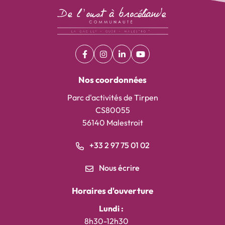
Facebook
(ouverture dans un nouvel onglet)
Instagram
(ouverture dans un nouvel onglet)
Linkedin
(ouverture dans un nouvel on
YouTube
(ouverture dans un nouv
Nos coordonnées
Parc d'activités de Tirpen
CS80055
56140 Malestroit
+33 2 97 75 01 02
Nous écrire
Horaires d'ouverture
Lundi :
8h30-12h30