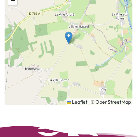
−
Leaflet
|
©
OpenStreetMap