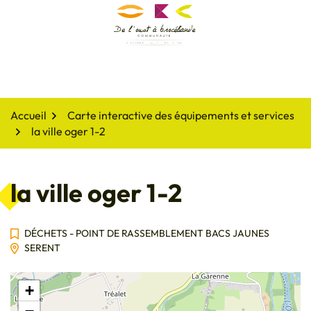
Gestion des traceurs
Aller
au
De l'oust à Brocéliande
contenu
Accueil
Carte interactive des équipements et services
la ville oger 1-2
la ville oger 1-2
DÉCHETS - POINT DE RASSEMBLEMENT BACS JAUNES
SERENT
+