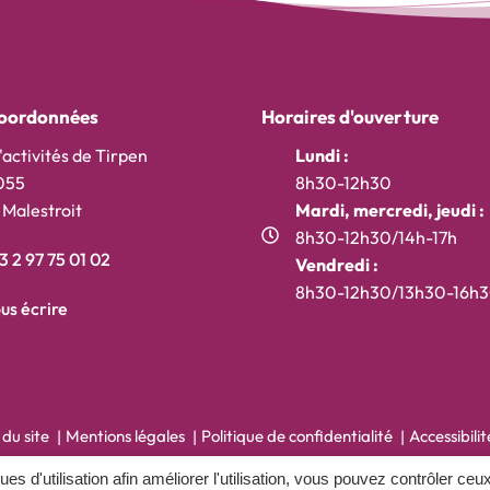
oordonnées
Horaires d'ouverture
'activités de Tirpen
Lundi :
055
8h30-12h30
Malestroit
Mardi, mercredi, jeudi :
8h30-12h30/14h-17h
 2 97 75 01 02
Vendredi :
t)
onglet)
ouvel onglet)
8h30-12h30/13h30-16h
us écrire
 du site
Mentions légales
Politique de confidentialité
Accessibili
ques d'utilisation afin améliorer l'utilisation, vous pouvez contrôler ceu