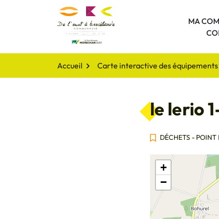
Gestion des traceurs
Aller
au
MA COM
De l'oust à Brocéliande Comm
contenu
CO
Accueil
Carte interactive des équipements 
le lerio 1
DÉCHETS - POINT
+
−