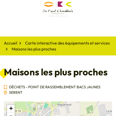
Gestion des traceurs
Aller
au
De l'oust à Brocéliande
contenu
Accueil
Carte interactive des équipements et services
Maisons les plus proches
Maisons les plus proches
DÉCHETS - POINT DE RASSEMBLEMENT BACS JAUNES
SERENT
+