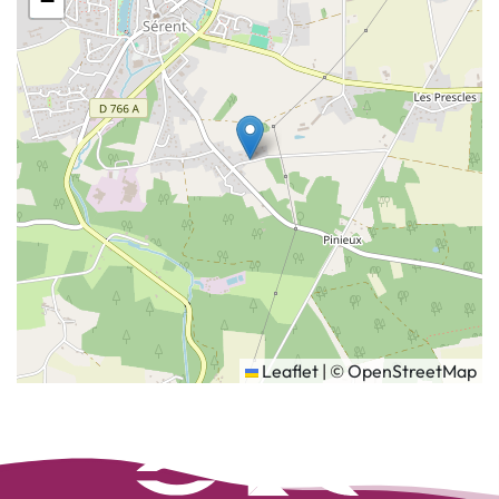
−
Leaflet
|
©
OpenStreetMap