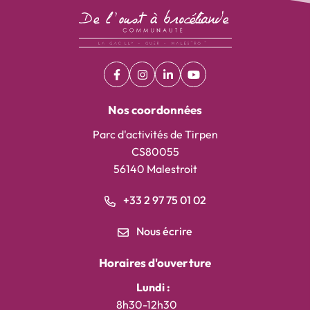
Facebook
(ouverture dans un nouvel onglet)
Instagram
(ouverture dans un nouvel onglet)
Linkedin
(ouverture dans un nouvel on
YouTube
(ouverture dans un nouv
Nos coordonnées
Parc d'activités de Tirpen
CS80055
56140 Malestroit
+33 2 97 75 01 02
Nous écrire
Horaires d'ouverture
Lundi :
8h30-12h30