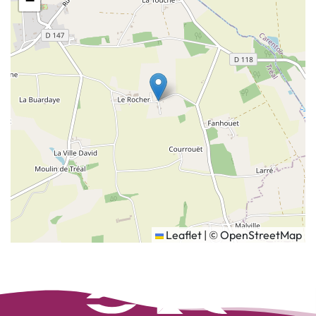
−
Leaflet
|
©
OpenStreetMap