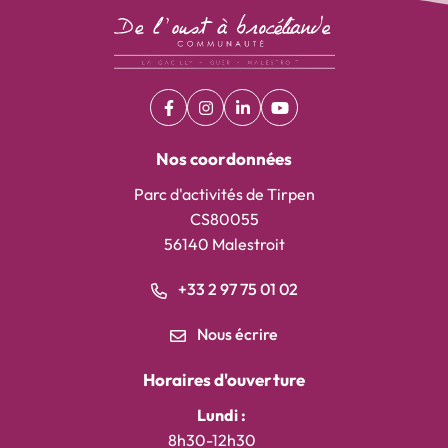
Facebook
(ouverture dans un nouvel onglet)
Instagram
(ouverture dans un nouvel onglet)
Linkedin
(ouverture dans un nouvel on
YouTube
(ouverture dans un nouv
Nos coordonnées
Parc d'activités de Tirpen
CS80055
56140 Malestroit
+33 2 97 75 01 02
Nous écrire
Horaires d'ouverture
Lundi :
8h30-12h30