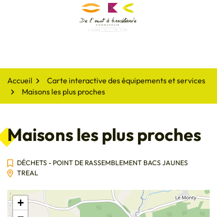
Gestion des traceurs
Aller
au
De l'oust à Brocéliande
contenu
Accueil
Carte interactive des équipements et services
Maisons les plus proches
Maisons les plus proches
DÉCHETS - POINT DE RASSEMBLEMENT BACS JAUNES
TREAL
+