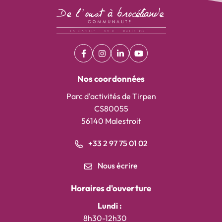
Facebook
(ouverture dans un nouvel onglet)
Instagram
(ouverture dans un nouvel onglet)
Linkedin
(ouverture dans un nouvel on
YouTube
(ouverture dans un nouv
Nos coordonnées
Parc d'activités de Tirpen
CS80055
56140 Malestroit
+33 2 97 75 01 02
Nous écrire
Horaires d'ouverture
Lundi :
8h30-12h30