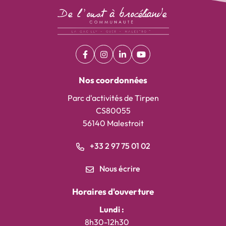
Facebook
(ouverture dans un nouvel onglet)
Instagram
(ouverture dans un nouvel onglet)
Linkedin
(ouverture dans un nouvel on
YouTube
(ouverture dans un nouv
Nos coordonnées
Parc d'activités de Tirpen
CS80055
56140 Malestroit
+33 2 97 75 01 02
Nous écrire
Horaires d'ouverture
Lundi :
8h30-12h30