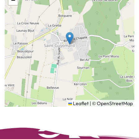
−
Leaflet
|
©
OpenStreetMap