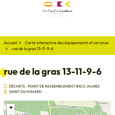
Gestion des traceurs
Aller
au
De l'oust à Brocéliande
contenu
Accueil
Carte interactive des équipements et services
rue de la gras 13-11-9-6
rue de la gras 13-11-9-6
DÉCHETS - POINT DE RASSEMBLEMENT BACS JAUNES
SAINT-GUYOMARD
+