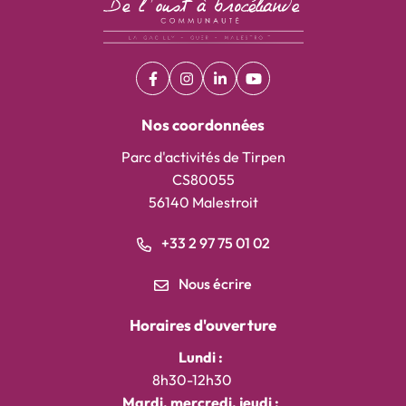
Facebook
(ouverture dans un nouvel onglet)
Instagram
(ouverture dans un nouvel onglet)
Linkedin
(ouverture dans un nouvel on
YouTube
(ouverture dans un nouv
Nos coordonnées
Parc d'activités de Tirpen
CS80055
56140 Malestroit
+33 2 97 75 01 02
Nous écrire
Horaires d'ouverture
Lundi :
8h30-12h30
Mardi, mercredi, jeudi :