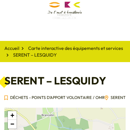
Gestion des traceurs
Aller
au
De l'oust à Brocéliande
contenu
Accueil
Carte interactive des équipements et services
SERENT – LESQUIDY
SERENT – LESQUIDY
DÉCHETS - POINTS D'APPORT VOLONTAIRE
/
OMR
SERENT
+
−