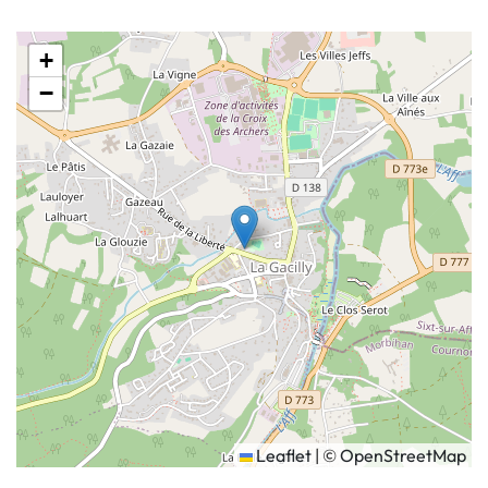
+
−
Leaflet
|
©
OpenStreetMap