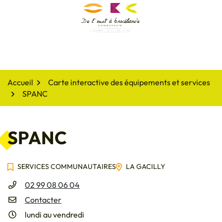
Gestion des traceurs
Aller
au
De l'oust à Brocéliande
contenu
Accueil
Carte interactive des équipements et services
SPANC
SPANC
SERVICES COMMUNAUTAIRES
LA GACILLY
Infos utiles
02 99 08 06 04
Contacter
lundi au vendredi